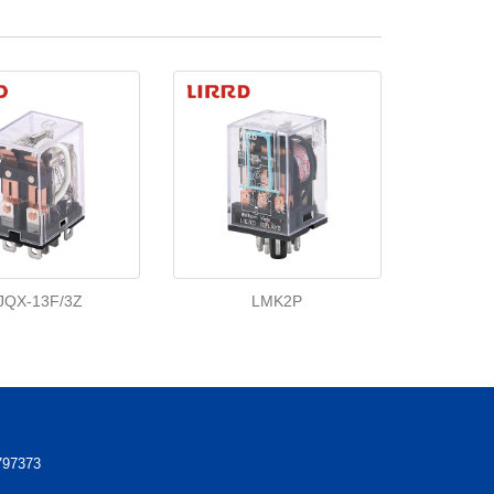
JQX-13F/3Z
LMK2P
97373