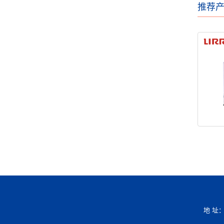
推荐
地 址：